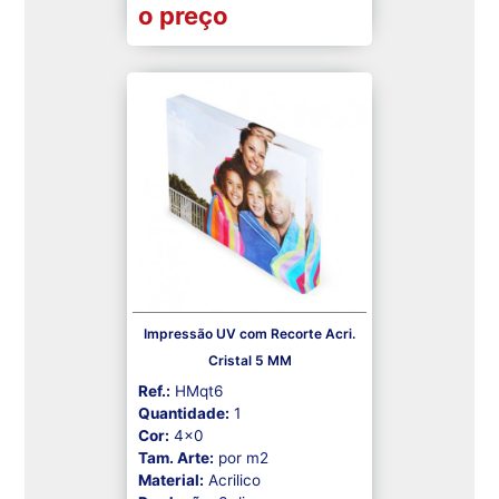
o preço
Impressão UV com Recorte Acri.
Cristal 5 MM
Ref.:
HMqt6
Quantidade:
1
Cor:
4x0
Tam. Arte:
por m2
Material:
Acrilico