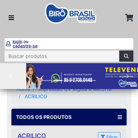
login
ou
cadastre-se
Home
Impressão UV Rígida e Recorte
ACRILICO
TODOS OS PRODUTOS
ACRILICO
Filtrar