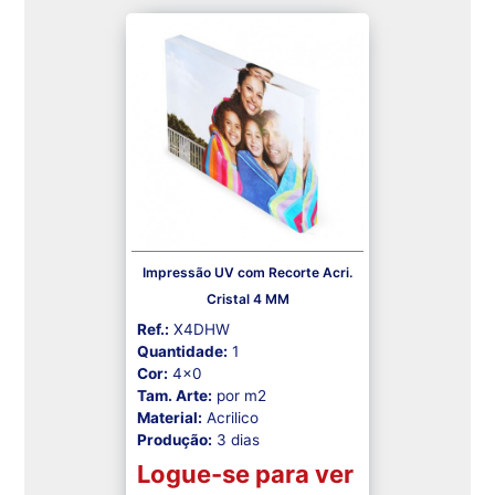
Impressão UV com Recorte Acri.
Cristal 4 MM
Ref.:
X4DHW
Quantidade:
1
Cor:
4x0
Tam. Arte:
por m2
Material:
Acrilico
Produção:
3 dias
Logue-se para ver