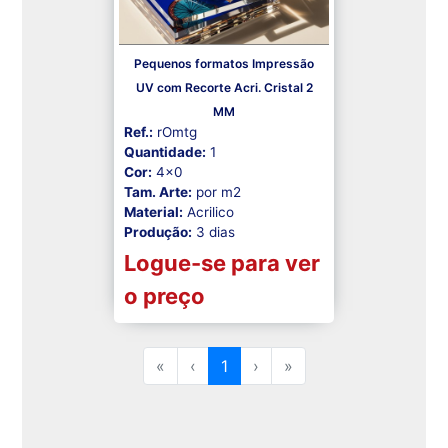
Pequenos formatos Impressão
UV com Recorte Acri. Cristal 2
MM
Ref.:
rOmtg
Quantidade:
1
Cor:
4x0
Tam. Arte:
por m2
Material:
Acrilico
Produção:
3 dias
Logue-se para ver
o preço
«
‹
1
›
»