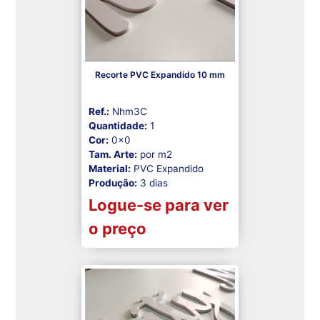
Recorte PVC Expandido 10 mm
Ref.:
Nhm3C
Quantidade:
1
Cor:
0x0
Tam. Arte:
por m2
Material:
PVC Expandido
Produção:
3 dias
Logue-se para ver
o preço