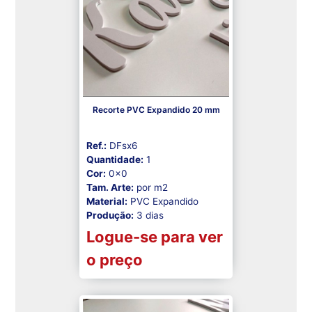
Recorte PVC Expandido 20 mm
Ref.:
DFsx6
Quantidade:
1
Cor:
0x0
Tam. Arte:
por m2
Material:
PVC Expandido
Produção:
3 dias
Logue-se para ver
o preço