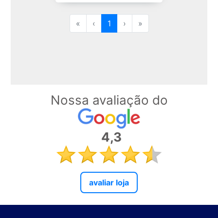
«
‹
1
›
»
Nossa avaliação do
4,3
avaliar loja