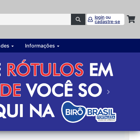
login
ou
cadastre-se
ndes
Informações