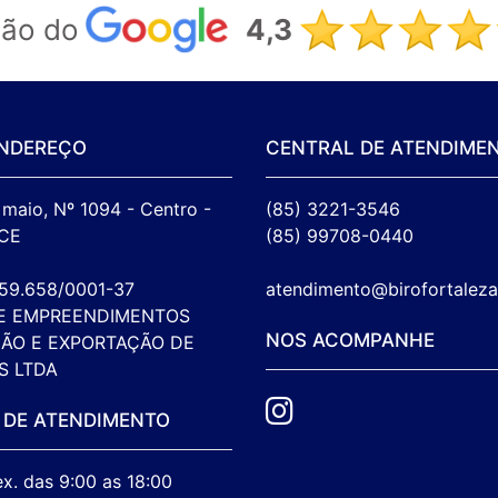
ção do
4,3
NDEREÇO
CENTRAL DE ATENDIME
maio, Nº 1094 - Centro - 
(85) 3221-3546
CE

(85) 99708-0440
259.658/0001-37

atendimento@birofortalez
E EMPREENDIMENTOS 
NOS ACOMPANHE
ÃO E EXPORTAÇÃO DE 
S LTDA
 DE ATENDIMENTO
ex. das 9:00 as 18:00