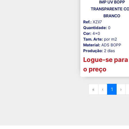
IMP UV BOPP
TRANSPARENTE C
BRANCO
Ref.:
XZil7
Quantidade:
0
Cor:
4x0
Tam. Arte:
por m2
Material:
ADS BOPP
Produção:
2 dias
Logue-se para
o preço
«
‹
1
›