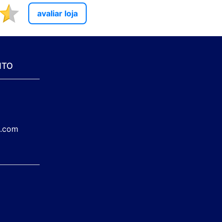
avaliar loja
NTO
a.com