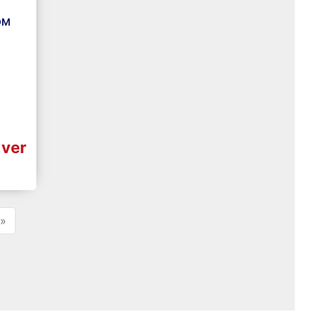
OM
 ver
»